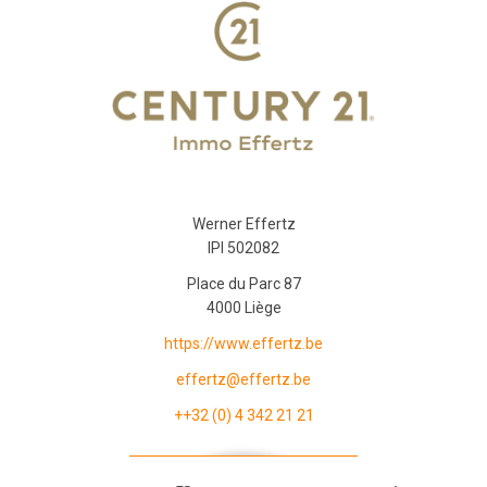
Werner Effertz
IPI 502082
Place du Parc 87
4000 Liège
https://www.effertz.be
effertz@effertz.be
++32 (0) 4 342 21 21