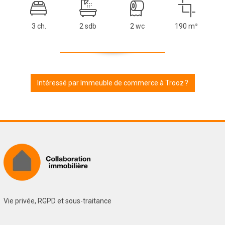
3 ch.
2 sdb
2 wc
190 m²
Intéressé par Immeuble de commerce à Trooz ?
Vie privée, RGPD et sous-traitance