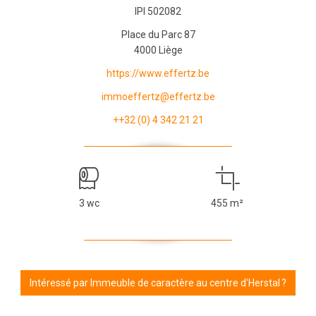
IPI 502082
Place du Parc 87
4000 Liège
https://www.effertz.be
immoeffertz@effertz.be
++32 (0) 4 342 21 21
3 wc
455 m²
Intéressé par Immeuble de caractère au centre d'Herstal ?