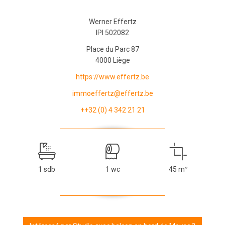
Werner Effertz
IPI 502082
Place du Parc 87
4000 Liège
https://www.effertz.be
immoeffertz@effertz.be
++32 (0) 4 342 21 21
1 sdb
1 wc
45 m²