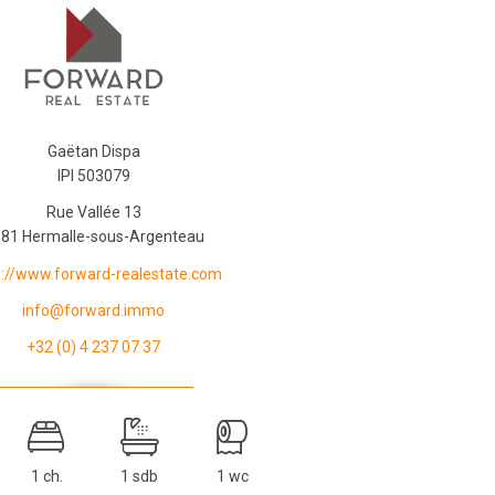
Gaëtan Dispa
IPI 503079
Rue Vallée 13
81 Hermalle-sous-Argenteau
s://www.forward-realestate.com
info@forward.immo
+32 (0) 4 237 07 37
1 ch.
1 sdb
1 wc