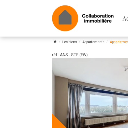
Pa
A
le
m
Les biens
Appartements
Appartemen
réf : ANS - STE (FW)