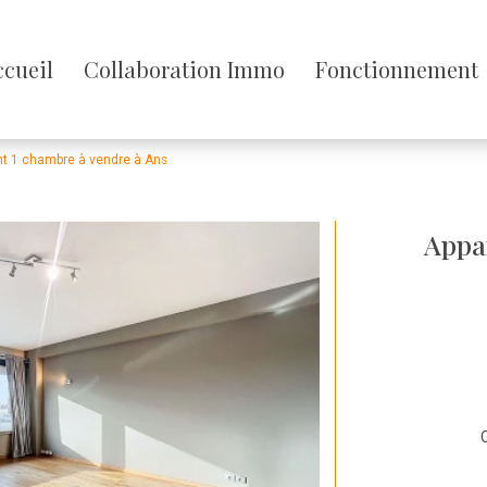
sser
ccueil
Collaboration Immo
Fonctionnement
enu
t 1 chambre à vendre à Ans
Appa
C