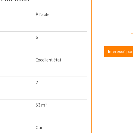
À l'acte
6
Intéressé pa
Excellent état
2
63 m²
Oui