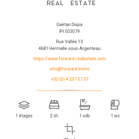
Gaëtan Dispa
IPI 503079
Rue Vallée 13
4681 Hermalle-sous-Argenteau
https://www.forward-realestate.com
info@forward.immo
+32 (0) 4 237 07 37
1 étages
2 ch.
1 sdb
1 wc