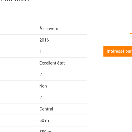
À convenir
2016
Intéressé pa
1
Excellent état
2
Non
2
Central
60 m
550 m