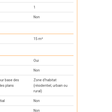
1
Non
15 m²
Oui
Non
 sur base des
Zone d'habitat
des plans
(résidentiel, urbain ou
rural)
tial
Non
Non