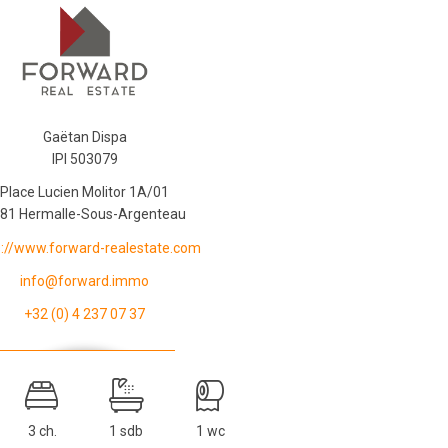
Gaëtan Dispa
IPI 503079
Place Lucien Molitor 1A/01
81 Hermalle-Sous-Argenteau
s://www.forward-realestate.com
info@forward.immo
+32 (0) 4 237 07 37
3 ch.
1 sdb
1 wc