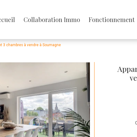
sser
ccueil
Collaboration Immo
Fonctionnement
enu
t 3 chambres à vendre à Soumagne
Appar
v
C