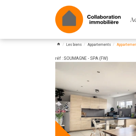
Pa
A
le
m
Les biens
Appartements
Appartemen
réf : SOUMAGNE - SPA (FW)