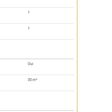
1
1
Oui
30 m²