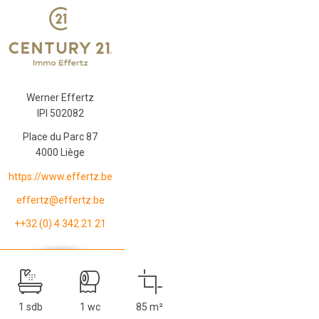
Werner Effertz
IPI 502082
Place du Parc 87
4000 Liège
https://www.effertz.be
effertz@effertz.be
++32 (0) 4 342 21 21
1 sdb
1 wc
85 m²