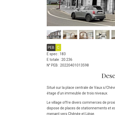
PEB
C
E spec : 183
E totale : 20.236
N° PEB : 20220401013598
Desc
Situé sur la place centrale de Vaux s/Ch
étage d'un immeuble de trois niveaux.
Le village offre divers commerces de proxi
dispose de places de stationnements et es
menant vers Chênée et Liège.