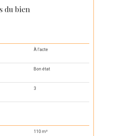
s du bien
À l'acte
Bon état
3
110 m²