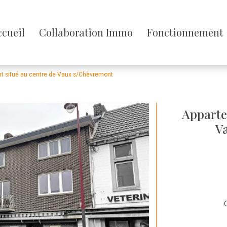
sser
ccueil
Collaboration Immo
Fonctionnement
enu
t situé au centre de Vaux s/Chèvremont
Apparte
V
C