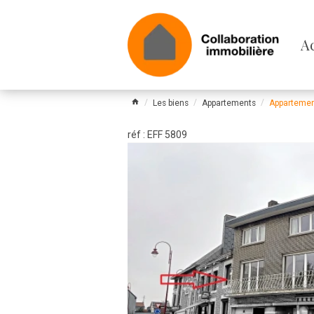
Pa
A
le
m
Les biens
Appartements
Appartemen
réf : EFF 5809