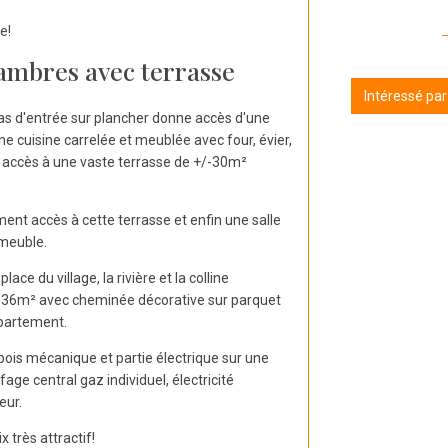
e!
ambres avec terrasse
Intéressé pa
sas d'entrée sur plancher donne accès d'une
ne cuisine carrelée et meublée avec four, évier,
 accès à une vaste terrasse de +/-30m²
nt accès à cette terrasse et enfin une salle
 meuble.
ce du village, la rivière et la colline
de 36m² avec cheminée décorative sur parquet
partement.
bois mécanique et partie électrique sur une
age central gaz individuel, électricité
eur.
x très attractif!