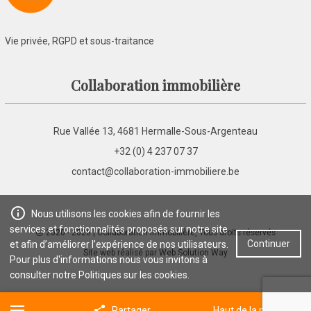
Vie privée, RGPD et sous-traitance
Collaboration immobilière
Rue Vallée 13, 4681 Hermalle-Sous-Argenteau
+32 (0) 4 237 07 37
contact@collaboration-immobiliere.be
Nous utilisons les cookies afin de fournir les
services et fonctionnalités proposés sur notre site
2020 - 2026
| Collaboration immobilière, Tous droits réservés
Continuer
et afin d’améliorer l’expérience de nos utilisateurs.
Site web réalisé par
Web Solution Way
Pour plus d'informations nous vous invitons à
consulter notre
Politiques sur les cookies
.
Partager
Haut de la page