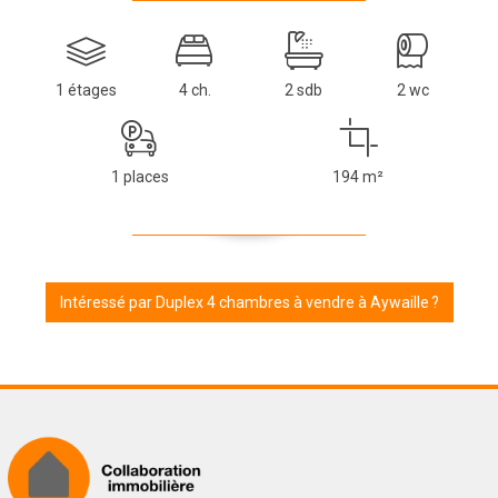
1 étages
4 ch.
2 sdb
2 wc
1 places
194 m²
Intéressé par Duplex 4 chambres à vendre à Aywaille ?