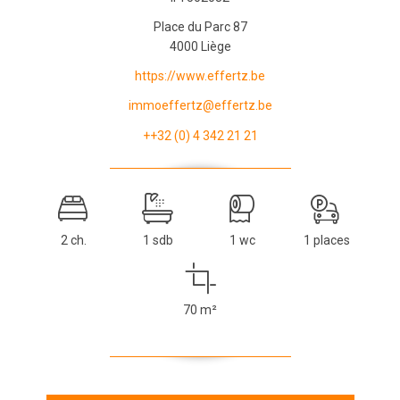
Place du Parc 87
4000 Liège
https://www.effertz.be
immoeffertz@effertz.be
++32 (0) 4 342 21 21
2 ch.
1 sdb
1 wc
1 places
70 m²