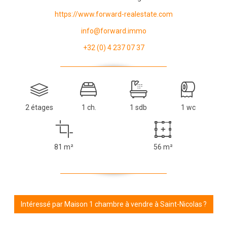
https://www.forward-realestate.com
info@forward.immo
+32 (0) 4 237 07 37
2 étages
1 ch.
1 sdb
1 wc
81 m²
56 m²
Intéressé par Maison 1 chambre à vendre à Saint-Nicolas ?