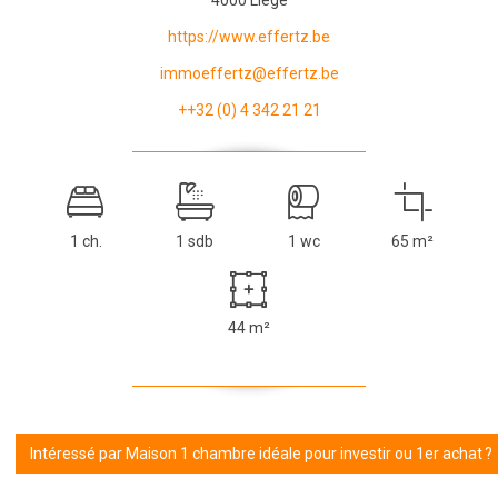
https://www.effertz.be
immoeffertz@effertz.be
++32 (0) 4 342 21 21
1 ch.
1 sdb
1 wc
65 m²
44 m²
Intéressé par Maison 1 chambre idéale pour investir ou 1er achat ?