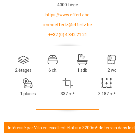
4000 Liège
https://www.effertz.be
immoeffertz@effertz.be
++32 (0) 4 342 21 21
2 étages
6 ch.
1 sdb
2 wc
1 places
337 m²
3 187 m²
Intéressé par Villa en excellent état sur 3200m² de terrain dans le