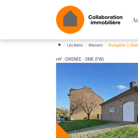
Pa
A
le
m
Les biens
Maisons
Bungalow 2 cham
réf : CRISNEE - SME (FW)