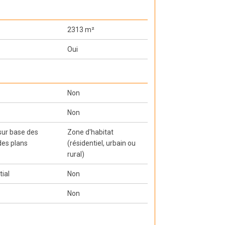
2313 m²
Oui
Non
Non
 sur base des
Zone d'habitat
des plans
(résidentiel, urbain ou
rural)
tial
Non
Non