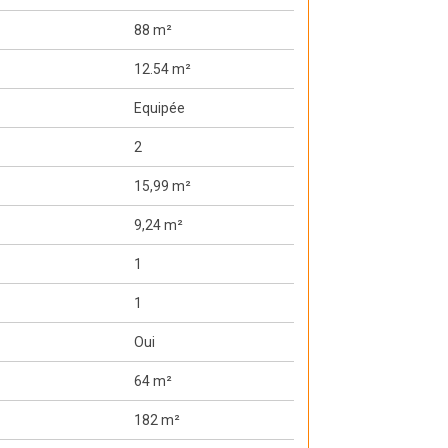
88 m²
12.54 m²
Equipée
2
15,99 m²
9,24 m²
1
1
Oui
64 m²
182 m²