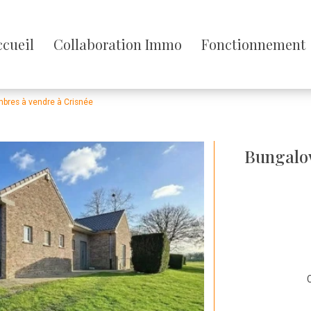
sser
ccueil
Collaboration Immo
Fonctionnement
enu
bres à vendre à Crisnée
Bungalo
C