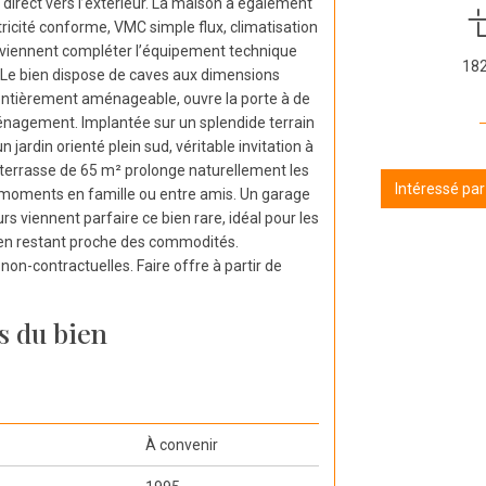
s direct vers l’extérieur. La maison a également
ricité conforme, VMC simple flux, climatisation
ts viennent compléter l’équipement technique
18
. Le bien dispose de caves aux dimensions
, entièrement aménageable, ouvre la porte à de
ménagement. Implantée sur un splendide terrain
n jardin orienté plein sud, véritable invitation à
a terrasse de 65 m² prolonge naturellement les
Intéressé pa
 moments en famille ou entre amis. Un garage
s viennent parfaire ce bien rare, idéal pour les
t en restant proche des commodités.
non-contractuelles. Faire offre à partir de
s du bien
À convenir