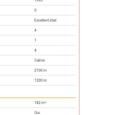
1995
0
Excellent état
4
1
4
Calme
2100 m
1200 m
182 m²
Oui