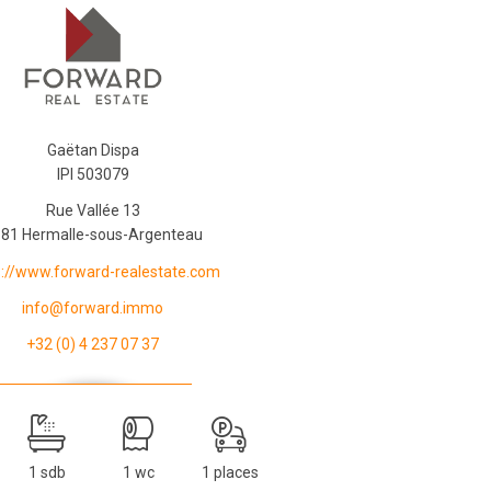
Gaëtan Dispa
IPI 503079
Rue Vallée 13
81 Hermalle-sous-Argenteau
s://www.forward-realestate.com
info@forward.immo
+32 (0) 4 237 07 37
1 sdb
1 wc
1 places