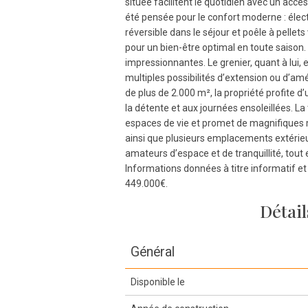
située facilitent le quotidien avec un accè
été pensée pour le confort moderne : élect
réversible dans le séjour et poêle à pelle
pour un bien-être optimal en toute saison
impressionnantes. Le grenier, quant à lui
multiples possibilités d’extension ou d’a
de plus de 2.000 m², la propriété profite d’u
la détente et aux journées ensoleillées. L
espaces de vie et promet de magnifiques
ainsi que plusieurs emplacements extérieur
amateurs d’espace et de tranquillité, tou
Informations données à titre informatif et 
449.000€.
Détail
Général
Disponible le