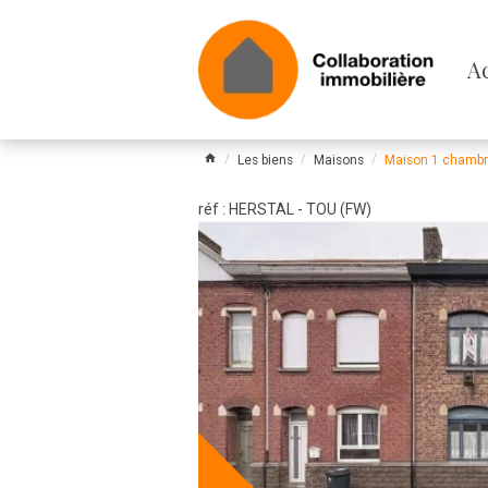
Pa
A
le
m
Les biens
Maisons
Maison 1 chambre
réf : HERSTAL - TOU (FW)