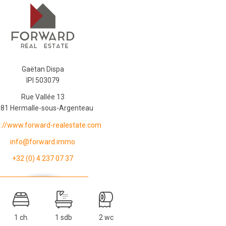
Gaëtan Dispa
IPI 503079
Rue Vallée 13
81 Hermalle-sous-Argenteau
s://www.forward-realestate.com
info@forward.immo
+32 (0) 4 237 07 37
1 ch.
1 sdb
2 wc