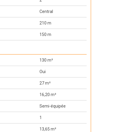
2
Central
210 m
150 m
130 m²
Oui
27 m²
16,20 m²
Semi-équipée
1
13,65 m²