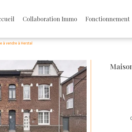
sser
ccueil
Collaboration Immo
Fonctionnement
enu
 à vendre à Herstal
Maison
C