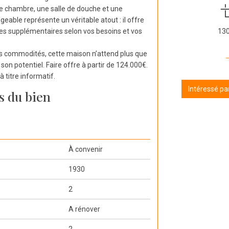
e chambre, une salle de douche et une
eable représente un véritable atout : il offre
res supplémentaires selon vos besoins et vos
13
es commodités, cette maison n’attend plus que
son potentiel. Faire offre à partir de 124.000€.
 titre informatif.
Intéressé pa
s du bien
À convenir
1930
2
A rénover