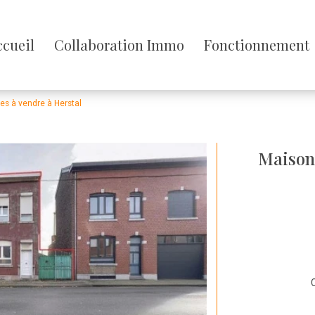
sser
ccueil
Collaboration Immo
Fonctionnement
enu
s à vendre à Herstal
Maison
C