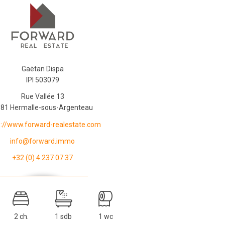
Gaëtan Dispa
IPI 503079
Rue Vallée 13
81 Hermalle-sous-Argenteau
s://www.forward-realestate.com
info@forward.immo
+32 (0) 4 237 07 37
2 ch.
1 sdb
1 wc