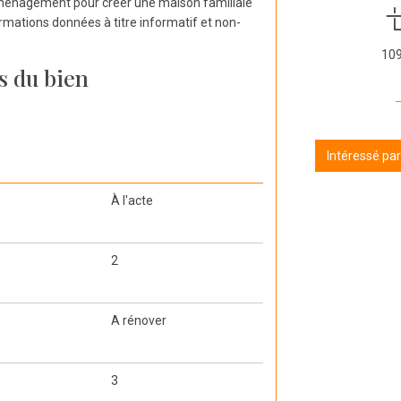
d'aménagement pour créer une maison familiale
ormations données à titre informatif et non-
10
s du bien
Intéressé pa
À l'acte
2
A rénover
3