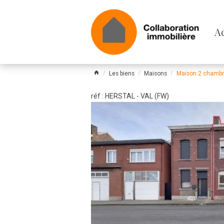
Pa
A
le
m
Les biens
Maisons
Maison 2 chambre
réf : HERSTAL - VAL (FW)