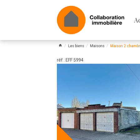
Pa
A
le
m
Les biens
Maisons
Maison 2 chambre
réf : EFF 5994