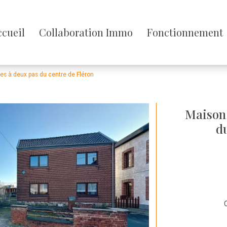
sser
ccueil
Collaboration Immo
Fonctionnement
enu
s à deux pas du centre de Fléron
Maison
d
C