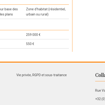
 sur base des
Zone d'habitat (résidentiel,
des plans
urbain ou rural)
259 000 €
550 €
Coll
Vie privée, RGPD et sous-traitance
Rue Va
+32 (0