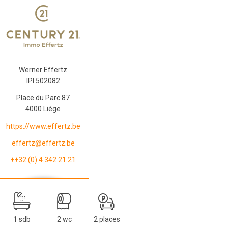
Werner Effertz
IPI 502082
Place du Parc 87
4000 Liège
https://www.effertz.be
effertz@effertz.be
++32 (0) 4 342 21 21
1 sdb
2 wc
2 places