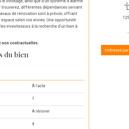
u le stockage, ainsi que d’un système d’alarme
y trouverez, différentes dépendances servant
travaux de rénovation sont à prévoir, offrant
12
ue espace selon vos envies. Une opportunité
les investisseurs à la recherche d’un bien à
t non contractuelles.
Intéressé pa
s du bien
À l'acte
1
A rénover
4