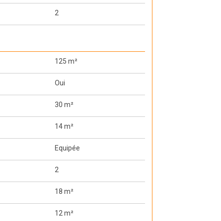
2
125 m²
Oui
30 m²
14 m²
Equipée
2
18 m²
12 m²