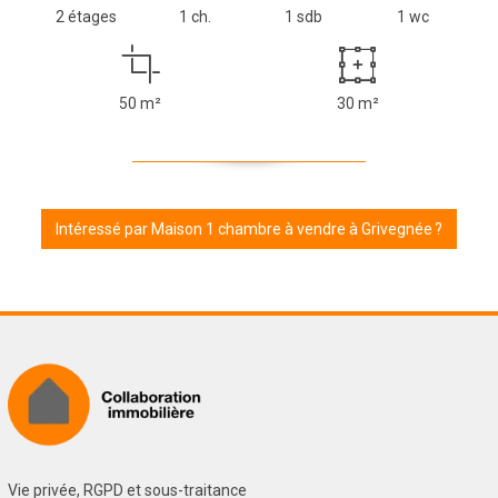
2 étages
1 ch.
1 sdb
1 wc
50 m²
30 m²
Intéressé par Maison 1 chambre à vendre à Grivegnée ?
Vie privée, RGPD et sous-traitance