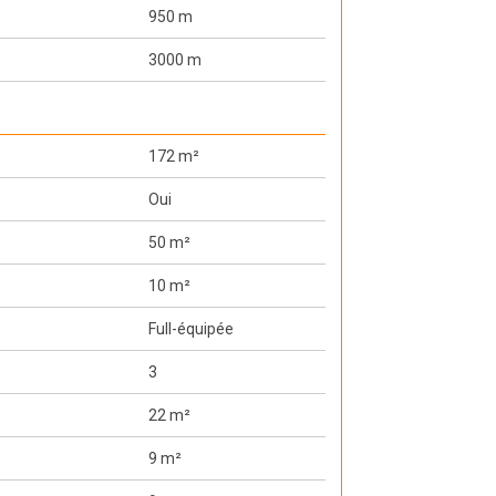
950 m
3000 m
172 m²
Oui
50 m²
10 m²
Full-équipée
3
22 m²
9 m²