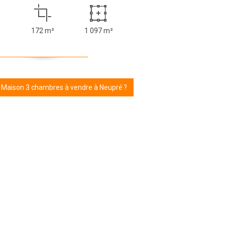
172 m²
1 097 m²
r Maison 3 chambres à vendre à Neupré ?