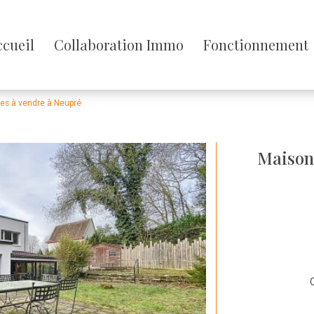
sser
ccueil
Collaboration Immo
Fonctionnement
enu
es à vendre à Neupré
Maison
C