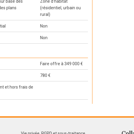
 sur base des
Zone d'habitat
des plans
(résidentiel, urbain ou
rural)
tial
Non
Non
Faire offre à 349 000 €
780 €
t et hors frais de
Coll
Vie privée, RGPD et sous-traitance