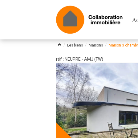
Pa
A
le
m
Les biens
Maisons
Maison 3 chambr
réf : NEUPRE - AMJ (FW)