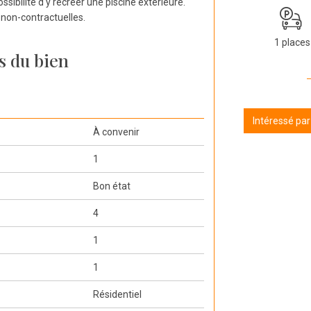
ibilité d'y recréer une piscine extérieure.
 non-contractuelles.
1 places
s du bien
Intéressé pa
À convenir
1
Bon état
4
1
1
Résidentiel