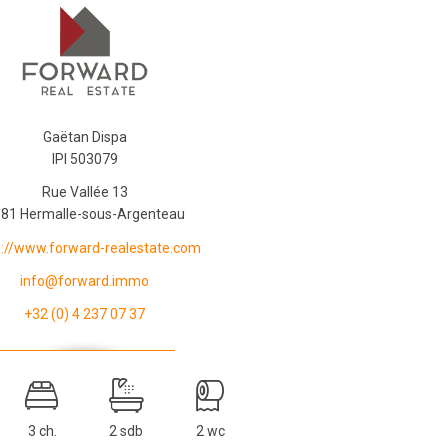
Gaëtan Dispa
IPI 503079
Rue Vallée 13
81 Hermalle-sous-Argenteau
s://www.forward-realestate.com
info@forward.immo
+32 (0) 4 237 07 37
3 ch.
2 sdb
2 wc