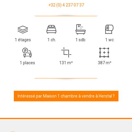
+32 (0) 4 237 07 37
1 étages
1 ch.
1 sdb
1 wc
1 places
131 m²
387 m²
Intéressé par Maison 1 chambre à vendre à Herstal ?