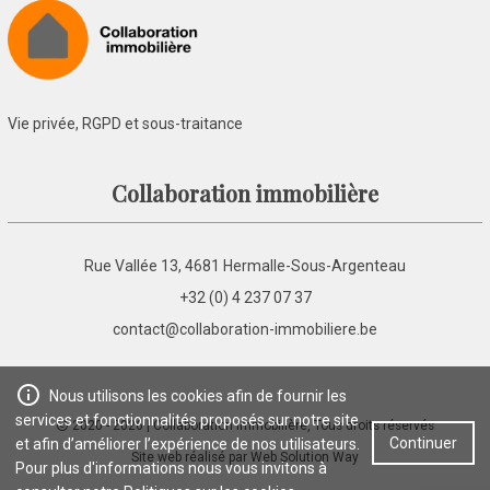
Vie privée, RGPD et sous-traitance
Collaboration immobilière
Rue Vallée 13, 4681 Hermalle-Sous-Argenteau
+32 (0) 4 237 07 37
contact@collaboration-immobiliere.be
Nous utilisons les cookies afin de fournir les
services et fonctionnalités proposés sur notre site
2020 - 2026
| Collaboration immobilière, Tous droits réservés
Continuer
et afin d’améliorer l’expérience de nos utilisateurs.
Site web réalisé par
Web Solution Way
Pour plus d'informations nous vous invitons à