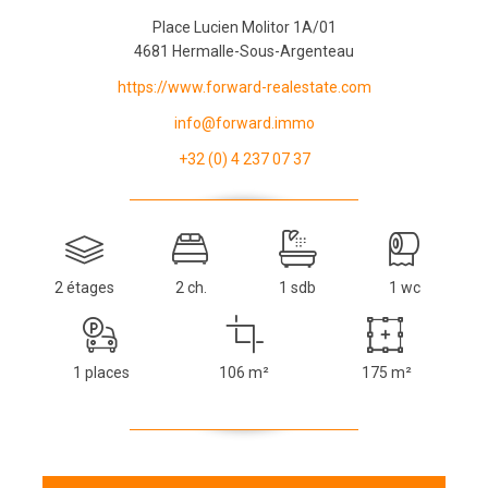
Place Lucien Molitor 1A/01
4681 Hermalle-Sous-Argenteau
https://www.forward-realestate.com
info@forward.immo
+32 (0) 4 237 07 37
2 étages
2 ch.
1 sdb
1 wc
1 places
106 m²
175 m²