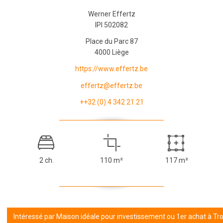
Werner Effertz
IPI 502082
Place du Parc 87
4000 Liège
https://www.effertz.be
effertz@effertz.be
++32 (0) 4 342 21 21
2 ch.
110 m²
117 m²
Intéressé par Maison idéale pour investissement ou 1er achat à Tr