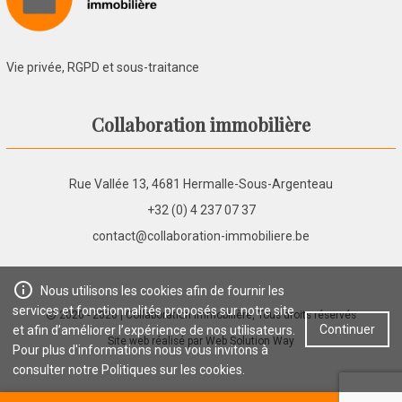
Vie privée, RGPD et sous-traitance
Collaboration immobilière
Rue Vallée 13, 4681 Hermalle-Sous-Argenteau
+32 (0) 4 237 07 37
contact@collaboration-immobiliere.be
Nous utilisons les cookies afin de fournir les
services et fonctionnalités proposés sur notre site
2020 - 2026
| Collaboration immobilière, Tous droits réservés
Continuer
et afin d’améliorer l’expérience de nos utilisateurs.
Site web réalisé par
Web Solution Way
Pour plus d'informations nous vous invitons à
consulter notre
Politiques sur les cookies
.