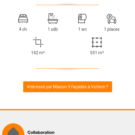
4 ch.
1 sdb
1 wc
1 places
142 m²
551 m²
Intéressé par Maison 3 façades à Vottem ?