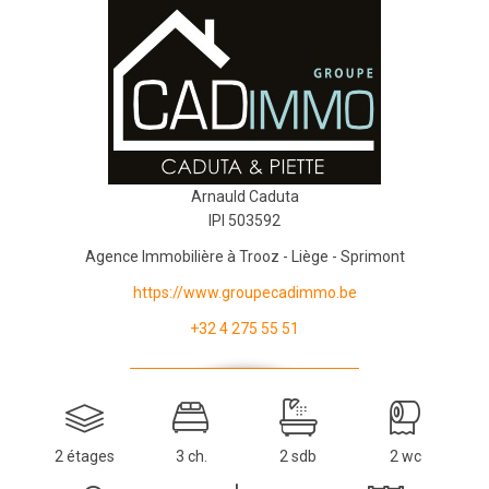
Arnauld Caduta
IPI 503592
Agence Immobilière à Trooz - Liège - Sprimont
https://www.groupecadimmo.be
+32 4 275 55 51
2 étages
3 ch.
2 sdb
2 wc