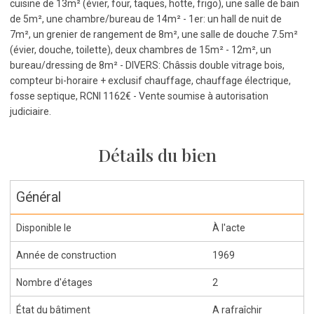
cuisine de 13m² (évier, four, taques, hotte, frigo), une salle de bain
de 5m², une chambre/bureau de 14m² - 1er: un hall de nuit de
7m², un grenier de rangement de 8m², une salle de douche 7.5m²
(évier, douche, toilette), deux chambres de 15m² - 12m², un
bureau/dressing de 8m² - DIVERS: Châssis double vitrage bois,
compteur bi-horaire + exclusif chauffage, chauffage électrique,
fosse septique, RCNI 1162€ - Vente soumise à autorisation
judiciaire.
Détails du bien
Général
Disponible le
À l'acte
Année de construction
1969
Nombre d'étages
2
État du bâtiment
A rafraîchir