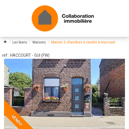
Les biens
Maisons
Maison 2 chambres à vendre à Haccourt
réf : HACCOURT - GUI (FW)
VENDU