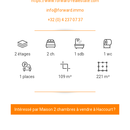
https://www.forward-realestate.com
info@forward.immo
+32 (0) 4 237 07 37
2 étages
2 ch.
1 sdb
1 wc
1 places
109 m²
221 m²
Intéressé par Maison 2 chambres à vendre à Haccourt ?