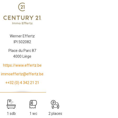
Werner Effertz
IPI 502082
Place du Parc 87
4000 Liège
https://www.effertz.be
immoeffertz@effertz.be
++32 (0) 4 342 21 21
1 sdb
1 wc
2 places