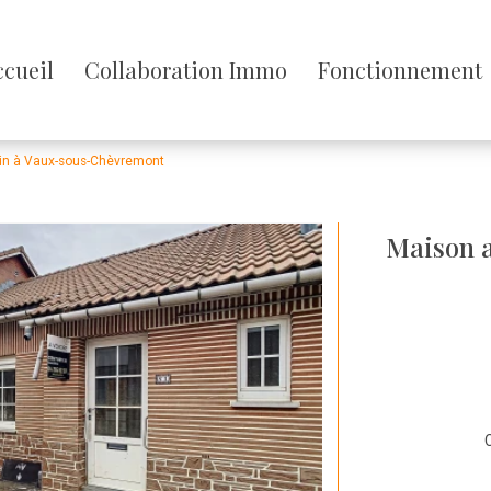
sser
ccueil
Collaboration Immo
Fonctionnement
enu
din à Vaux-sous-Chèvremont
Maison a
C