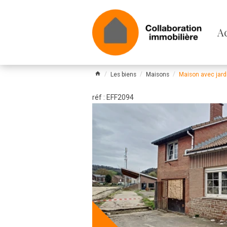
Pa
A
le
m
Les biens
Maisons
Maison avec jar
réf : EFF2094