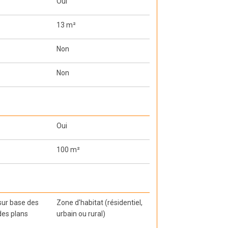
Oui
13 m²
Non
Non
Oui
100 m²
 sur base des
Zone d'habitat (résidentiel,
des plans
urbain ou rural)