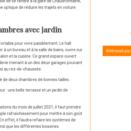
eable de se rendre à la gare de Chaudfontaine,
e optique de réduire les trajets en voiture.
ambres avec jardin
rtable pour vivre paisiblement. Le hall
à un bureau et à la salle de bains, ouvre sur
Intéressé pa
alon et la cuisine. Ce grand espace ouvert
erie menant à un des deux garages pouvant
ssi au rez-de-chaussée.
é de deux chambres de bonnes tailles.
r : une belle terrasse et un jardin de
ions du mois de juillet 2021, il faut prendre
imple rafraichissement pour mettre à son goût
En effet, il faudra refaire les systèmes de
nsi que les différentes boiseries.