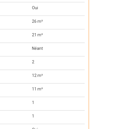
Oui
26 m²
21 m²
Néant
2
12 m²
11 m²
1
1