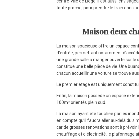
centre-ville de Liège. Il est aussi envisag
toute proche, pour prendre le train dans un
Maison deux ch
La maison spacieuse offre un espace confo
d’entrée, permettant notamment d’accéder 
une grande salle à manger ouverte sur le s
constitue une belle pièce de vie.
Une buand
chacun accueillir une voiture se trouve au
Le premier étage est uniquement constitu
Enfin, la maison possède un espace extérieu
100m²
orientés plein sud.
La maison ayant été touchée par les inondat
en compte qu’il faudra aller au-delà du s
car de grosses rénovations sont à prévoir. 
chauffage et d’électricité, le plafonnage ai