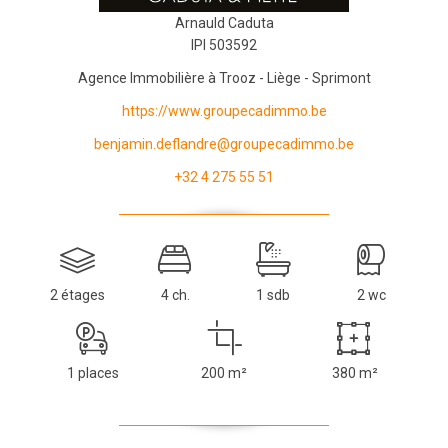
Arnauld Caduta
IPI 503592
Agence Immobilière à Trooz - Liège - Sprimont
https://www.groupecadimmo.be
benjamin.deflandre@groupecadimmo.be
+32 4 275 55 51
2 étages
4 ch.
1 sdb
2 wc
1 places
200 m²
380 m²