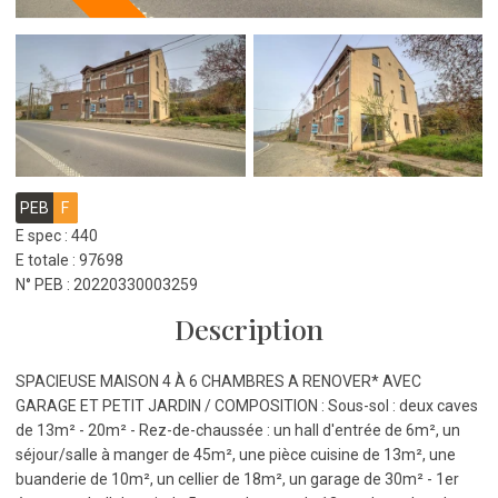
PEB
F
E spec : 440
E totale : 97698
N° PEB : 20220330003259
Description
SPACIEUSE MAISON 4 À 6 CHAMBRES A RENOVER* AVEC
GARAGE ET PETIT JARDIN / COMPOSITION : Sous-sol : deux caves
de 13m² - 20m² - Rez-de-chaussée : un hall d'entrée de 6m², un
séjour/salle à manger de 45m², une pièce cuisine de 13m², une
buanderie de 10m², un cellier de 18m², un garage de 30m² - 1er