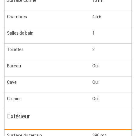
Surface Cuisne
13 m²
Chambres
4 à 6
Salles de bain
1
Toilettes
2
Bureau
Oui
Cave
Oui
Grenier
Oui
Extérieur
Surface du terrain
380 m²