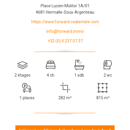
Place Lucien Molitor 1A/01
4681 Hermalle-Sous-Argenteau
https://www.forward-realestate.com
info@forward.immo
+32 (0) 4 237 07 37
2 étages
4 ch.
1 sdb
2 wc
1 places
282 m²
815 m²